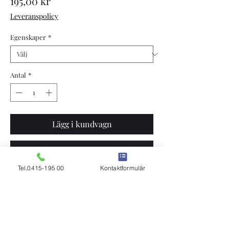
Pris
195,00 kr
Leveranspolicy
Egenskaper
*
Antal
*
Lägg i kundvagn
Köp nu
Tel.0415-195 00
Kontaktformulär
Robottjur
+Fertilitet
Juverbalans 124
Klicka här för tjurinfo