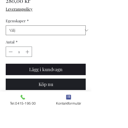
Pris
280,00 kr
Leveranspolicy
Egenskaper
*
Antal
*
Lägg i kundvagn
Köp nu
Robottjur
Tel.0415-195 00
Kontaktformulär
Kvigtjur
Mastitresistent
Könssorterad
Röd holstein