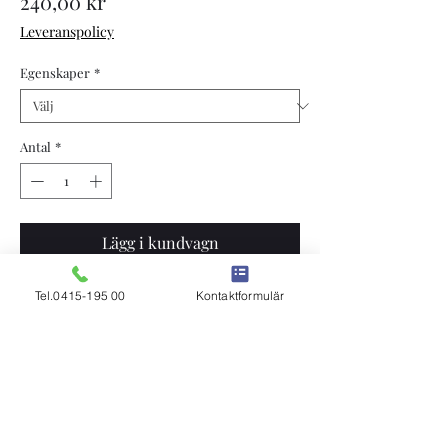
Pris
240,00 kr
Leveranspolicy
Egenskaper
*
Antal
*
Lägg i kundvagn
Köp nu
Tel.0415-195 00
Kontaktformulär
Robottjur
Mastitresistent
Juverbalans 106
Klicka här för tjurinformation